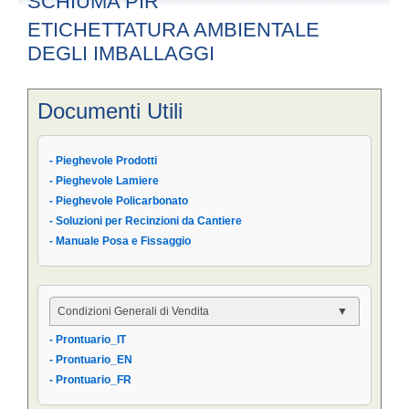
SCHIUMA PIR
ETICHETTATURA AMBIENTALE
DEGLI IMBALLAGGI
Documenti Utili
- Pieghevole Prodotti
- Pieghevole Lamiere
- Pieghevole Policarbonato
- Soluzioni per Recinzioni da Cantiere
- Manuale Posa e Fissaggio
Condizioni Generali di Vendita
- Prontuario_IT
- Condizioni Generali
- Prontuario_EN
- Condizioni di Vendita AIPPEG
- Prontuario_FR
- Prontuario_IT