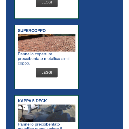
LEGGI
SUPERCOPPO
Pannello copertura
precoibentato metallico simil
coppo.
LEGGI
KAPPA 5 DECK
Pannello precoibentato
metallico monolamiera 5