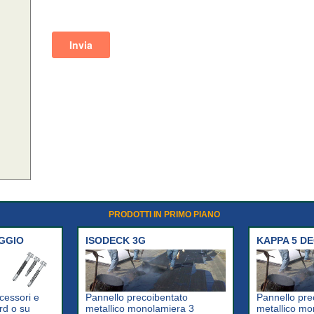
PRODOTTI IN PRIMO PIANO
AGGIO
ISODECK 3G
KAPPA 5 D
cessori e
Pannello precoibentato
Pannello pre
rd o su
metallico monolamiera 3
metallico mo