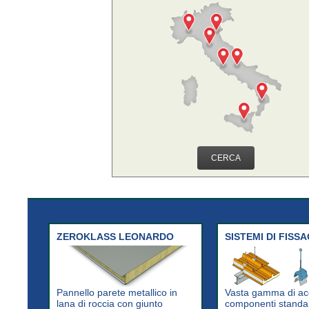
CERCA
ZEROKLASS LEONARDO
SISTEMI DI FISS
Pannello parete metallico in
Vasta gamma di ac
lana di roccia con giunto
componenti standa