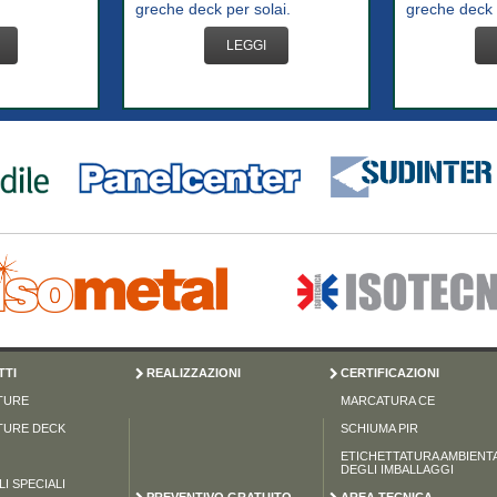
greche deck per solai.
greche deck 
LEGGI
TI
REALIZZAZIONI
CERTIFICAZIONI
TURE
MARCATURA CE
TURE DECK
SCHIUMA PIR
ETICHETTATURA AMBIENT
DEGLI IMBALLAGGI
I SPECIALI