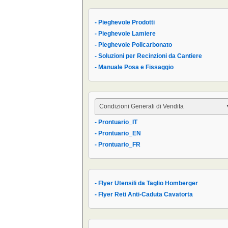
- Pieghevole Prodotti
- Pieghevole Lamiere
- Pieghevole Policarbonato
- Soluzioni per Recinzioni da Cantiere
- Manuale Posa e Fissaggio
Condizioni Generali di Vendita
- Prontuario_IT
- Condizioni Generali
- Prontuario_EN
- Condizioni di Vendita AIPPEG
- Prontuario_FR
- Prontuario_IT
- Flyer Utensili da Taglio Homberger
- Flyer Reti Anti-Caduta Cavatorta