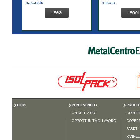
nascosto.
misura.
LEGGI
LEGGI
HOME
PUNTI VENDITA
PRODOT
UNISCITI A NOI
COPER
OPPORTUNITÀ DI LAVORO
COPER
PARETI
PANNELL