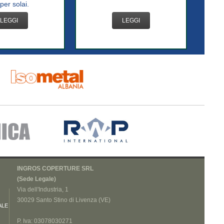
per solai.
LEGGI
LEGGI
INGROS COPERTURE SRL
(Sede Legale)
Via dell'Industria, 1
30029 Santo Stino di Livenza (VE)
ALE
P. Iva: 03078030271