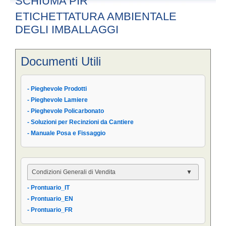
SCHIUMA PIR
ETICHETTATURA AMBIENTALE
DEGLI IMBALLAGGI
Documenti Utili
- Pieghevole Prodotti
- Pieghevole Lamiere
- Pieghevole Policarbonato
- Soluzioni per Recinzioni da Cantiere
- Manuale Posa e Fissaggio
Condizioni Generali di Vendita
- Prontuario_IT
- Condizioni Generali
- Prontuario_EN
- Condizioni di Vendita AIPPEG
- Prontuario_FR
- Prontuario_IT