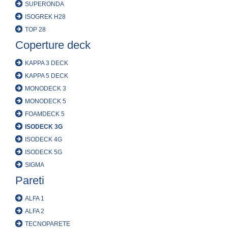
SUPERONDA
ISOGREK H28
TOP 28
Coperture deck
KAPPA 3 DECK
KAPPA 5 DECK
MONODECK 3
MONODECK 5
FOAMDECK 5
ISODECK 3G
ISODECK 4G
ISODECK 5G
SIGMA
Pareti
ALFA 1
ALFA 2
TECNOPARETE