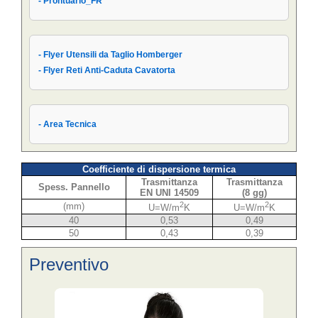
- Prontuario_FR
- Prontuario_IT
- Flyer Utensili da Taglio Homberger
- Flyer Reti Anti-Caduta Cavatorta
- Area Tecnica
Coefficiente di dispersione termica
Trasmittanza
Trasmittanza
Spess. Pannello
EN UNI 14509
(8 gg)
2
2
(mm)
U=W/m
K
U=W/m
K
40
0,53
0,49
50
0,43
0,39
Preventivo