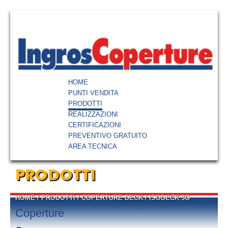
HOME
PUNTI VENDITA
PRODOTTI
REALIZZAZIONI
CERTIFICAZIONI
PREVENTIVO GRATUITO
AREA TECNICA
PRODOTTI
HOME
/
PRODOTTI
/
COPERTURE DECK
/
ISODECK 3G
Coperture