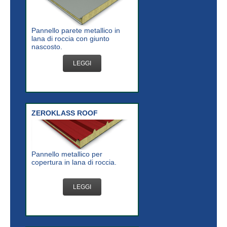
Pannello parete metallico in
lana di roccia con giunto
nascosto.
LEGGI
ZEROKLASS ROOF
Pannello metallico per
copertura in lana di roccia.
LEGGI