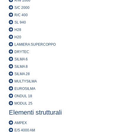
R/W 1000
S/C 2000
R/C 400
SL 940
H28
H20
LAMIERA SUPERCOPPO
DRYTEC
SILMA 6
SILMA 8
SILMA 28
MULTYSILMA
EUROSILMA
ONDUL 18
MODUL 25
Elementi strutturali
AMPEX
E/S 4000 AM