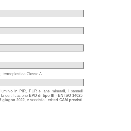
F; termoplastica Classe A.
luminio in PIR, PUR e lane minerali, i pannelli
 la certificazione
EPD di tipo III - EN ISO 14025
,
3 giugno 2022
, e soddisfa i
criteri CAM previsti
.