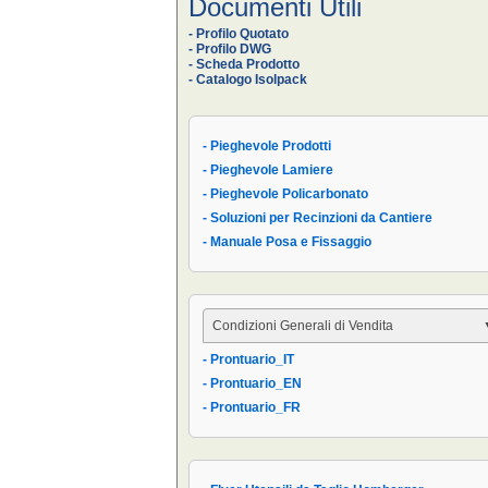
Documenti Utili
- Profilo Quotato
- Profilo DWG
- Scheda Prodotto
- Catalogo Isolpack
- Pieghevole Prodotti
- Pieghevole Lamiere
- Pieghevole Policarbonato
- Soluzioni per Recinzioni da Cantiere
- Manuale Posa e Fissaggio
Condizioni Generali di Vendita
- Prontuario_IT
- Condizioni Generali
- Prontuario_EN
- Condizioni di Vendita AIPPEG
- Prontuario_FR
- Prontuario_IT