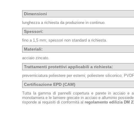
Dimensioni
lunghezza a richiesta da produzione in continuo.
Spessori:
fino a 1,5 mm; spessori non standard a richiesta.
Materiali:
acciaio zincato.
Trattamenti protettivi applicabili a richiesta:
preverniciatura poliestere per esterni; poliestere siliconico; PVD
Certificazione EPD (CAM)
Tutta la gamma di pannelli copertura e parete in acciaio e al
monolamiera e le lamiere grecate in acciaio e alluminio possiede
risponde ai requisiti di conformità al
regolamento edilizia DM 2