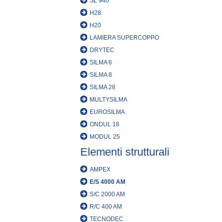
SL 940
H28
H20
LAMIERA SUPERCOPPO
DRYTEC
SILMA 6
SILMA 8
SILMA 28
MULTYSILMA
EUROSILMA
ONDUL 18
MODUL 25
Elementi strutturali
AMPEX
E/S 4000 AM
S/C 2000 AM
R/C 400 AM
TECNODEC