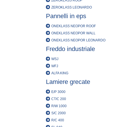
ZEROKLASS ROOF
ZEROKLASS LEONARDO
Pannelli in eps
ONEKLASS NEOPOR ROOF
ONEKLASS NEOPOR WALL
ONEKLASS NEOPOR LEONARDO
Freddo industriale
WSJ
WFJ
ALFA KING
Lamiere grecate
E/P 3000
CT/C 200
R/W 1000
S/C 2000
R/C 400