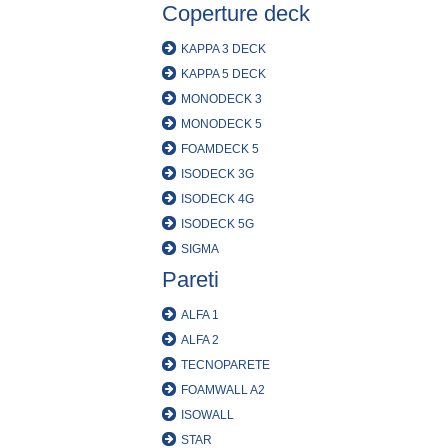
Coperture deck
KAPPA 3 DECK
KAPPA 5 DECK
MONODECK 3
MONODECK 5
FOAMDECK 5
ISODECK 3G
ISODECK 4G
ISODECK 5G
SIGMA
Pareti
ALFA 1
ALFA 2
TECNOPARETE
FOAMWALL A2
ISOWALL
STAR