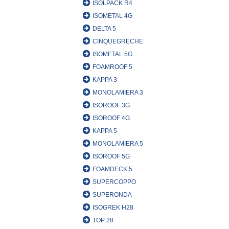
ISOLPACK R4
ISOMETAL 4G
DELTA 5
CINQUEGRECHE
ISOMETAL 5G
FOAMROOF 5
KAPPA 3
MONOLAMIERA 3
ISOROOF 3G
ISOROOF 4G
KAPPA 5
MONOLAMIERA 5
ISOROOF 5G
FOAMDECK 5
SUPERCOPPO
SUPERONDA
ISOGREK H28
TOP 28