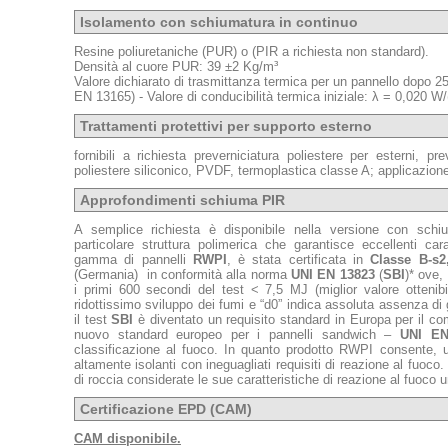
Isolamento con schiumatura in continuo
Resine poliuretaniche (PUR) o (PIR a richiesta non standard).
Densità al cuore PUR: 39 ±2 Kg/m³
Valore dichiarato di trasmittanza termica per un pannello dopo 2
EN 13165) - Valore di conducibilità termica iniziale: λ = 0,020 W
Trattamenti protettivi per supporto esterno
fornibili a richiesta preverniciatura poliestere per esterni, pr
poliestere siliconico, PVDF, termoplastica classe A; applicazione d
Approfondimenti schiuma PIR
A semplice richiesta è disponibile nella versione con sc
particolare struttura polimerica che garantisce eccellenti car
gamma di pannelli
RWPI
, è stata certificata in
Classe B-s2
(Germania) in conformità alla norma
UNI EN 13823
(
SBI
)* ove,
i primi 600 secondi del test < 7,5 MJ (miglior valore ottenib
ridottissimo sviluppo dei fumi e “d0” indica assoluta assenza di 
il test
SBI
è diventato un requisito standard in Europa per il comp
nuovo standard europeo per i pannelli sandwich –
UNI EN
classificazione al fuoco. In quanto prodotto RWPI consente, uni
altamente isolanti con ineguagliati requisiti di reazione al fuoco.
di roccia considerate le sue caratteristiche di reazione al fuoco u
Certificazione EPD (CAM)
CAM disponibile.