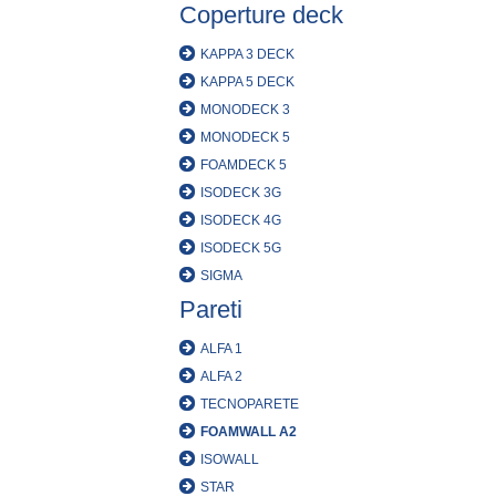
Coperture deck
KAPPA 3 DECK
KAPPA 5 DECK
MONODECK 3
MONODECK 5
FOAMDECK 5
ISODECK 3G
ISODECK 4G
ISODECK 5G
SIGMA
Pareti
ALFA 1
ALFA 2
TECNOPARETE
FOAMWALL A2
ISOWALL
STAR