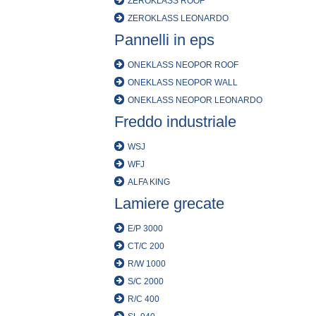
ZEROKLASS ROOF
ZEROKLASS LEONARDO
Pannelli in eps
ONEKLASS NEOPOR ROOF
ONEKLASS NEOPOR WALL
ONEKLASS NEOPOR LEONARDO
Freddo industriale
WSJ
WFJ
ALFA KING
Lamiere grecate
E/P 3000
CT/C 200
R/W 1000
S/C 2000
R/C 400