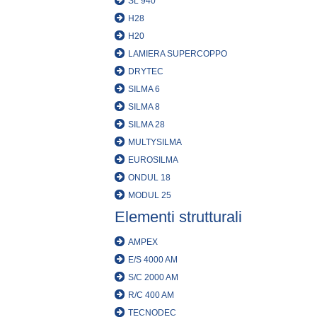
SL 940
H28
H20
LAMIERA SUPERCOPPO
DRYTEC
SILMA 6
SILMA 8
SILMA 28
MULTYSILMA
EUROSILMA
ONDUL 18
MODUL 25
Elementi strutturali
AMPEX
E/S 4000 AM
S/C 2000 AM
R/C 400 AM
TECNODEC