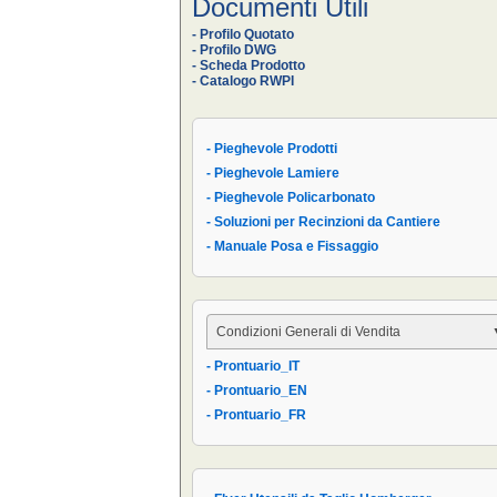
Documenti Utili
- Profilo Quotato
- Profilo DWG
- Scheda Prodotto
- Catalogo RWPI
- Pieghevole Prodotti
- Pieghevole Lamiere
- Pieghevole Policarbonato
- Soluzioni per Recinzioni da Cantiere
- Manuale Posa e Fissaggio
Condizioni Generali di Vendita
- Prontuario_IT
- Condizioni Generali
- Prontuario_EN
- Condizioni di Vendita AIPPEG
- Prontuario_FR
- Prontuario_IT