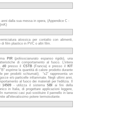
5 anni dalla sua messa in opera, (Appendice C -
/(mK)
everniciatura atossica per contatto con alimenti,
i film plastico in PVC o altri film.
hiuma
PIR
(poliisocianurato espanso rigido), una
atteristiche di comportamento al fuoco. L'intera
, d0
presso il
CSTB
(Francia) e presso il
KIT
 "B" esprime la quantità di calore prodotto durante
ile per prodotti schiumati); “s2” rappresenta un
gocce e/o particelle infiammate. Negli ultimi anni,
ortamento al fuoco dei materiali per l'edilizia. Il
 14509
- utilizza il sistema
SBI
ai fini della
co in Italia, di progettare applicazioni leggere,
 In numerosi casi può sostituire il pannello in lana
nite all'elevatissimo potere termoisolante.