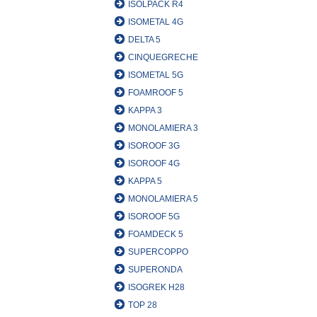
ISOLPACK R4
ISOMETAL 4G
DELTA 5
CINQUEGRECHE
ISOMETAL 5G
FOAMROOF 5
KAPPA 3
MONOLAMIERA 3
ISOROOF 3G
ISOROOF 4G
KAPPA 5
MONOLAMIERA 5
ISOROOF 5G
FOAMDECK 5
SUPERCOPPO
SUPERONDA
ISOGREK H28
TOP 28