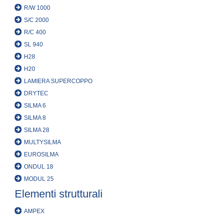
R/W 1000
S/C 2000
R/C 400
SL 940
H28
H20
LAMIERA SUPERCOPPO
DRYTEC
SILMA 6
SILMA 8
SILMA 28
MULTYSILMA
EUROSILMA
ONDUL 18
MODUL 25
Elementi strutturali
AMPEX