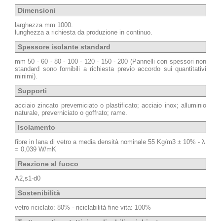
Dimensioni
larghezza mm 1000.
lunghezza a richiesta da produzione in continuo.
Spessore isolante standard
mm 50 - 60 - 80 - 100 - 120 - 150 - 200 (Pannelli con spessori non
standard sono fornibili a richiesta previo accordo sui quantitativi
minimi).
Supporti
acciaio zincato preverniciato o plastificato; acciaio inox; alluminio
naturale, preverniciato o goffrato; rame.
Isolamento
fibre in lana di vetro a media densità nominale 55 Kg/m3 ± 10% - λ
= 0,039 W/mK
Reazione al fuoco
A2,s1-d0
Sostenibilità
vetro riciclato: 80% - riciclabilità fine vita: 100%