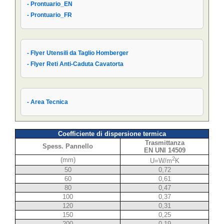
- Prontuario_EN
- Condizioni di Vendita AIPPEG
- Prontuario_FR
- Prontuario_IT
- Flyer Utensili da Taglio Homberger
- Flyer Reti Anti-Caduta Cavatorta
- Area Tecnica
Coefficiente di dispersione termica
Trasmittanza
Spess. Pannello
EN UNI 14509
2
(mm)
U=W/m
K
50
0,72
60
0,61
80
0,47
100
0,37
120
0,31
150
0,25
200
0,19