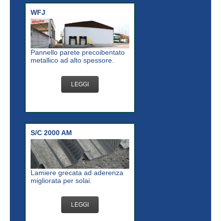
WFJ
Pannello parete precoibentato
metallico ad alto spessore.
LEGGI
S/C 2000 AM
Lamiere grecata ad aderenza
migliorata per solai.
LEGGI