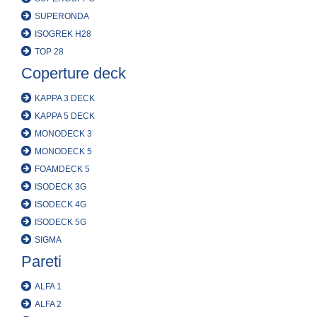
SUPERONDA
ISOGREK H28
TOP 28
Coperture deck
KAPPA 3 DECK
KAPPA 5 DECK
MONODECK 3
MONODECK 5
FOAMDECK 5
ISODECK 3G
ISODECK 4G
ISODECK 5G
SIGMA
Pareti
ALFA 1
ALFA 2