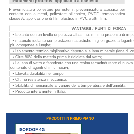
Trattamenti protettivi applicabili a richiesta
Preverniciatura poliestere per esterni, preverniciatura atossica per
contatto con alimenti, poliestere siliconico, PVDF, termoplastica
classe A; applicazione di film plastico in PVC o altri film.
VANTAGGI / PUNTI DI FORZA
• Isolante con un livello di purezza altissimo: minima presenza di impurit
• materiale isolante con prestazioni acustiche migliori grazie a leganti
più omogenee e lunghe;
• Isolamento termico migliorativo rispetto alla lana minerale (lana di 
• Oltre 80% della materia prima è riciclata dal vetro;
• La lana di vetro è fabbricata con una resina termoindurente di nuov
contenuto di agenti chimici nocivi;
• Elevata durabilità nel tempo;
• Ottima resistenza meccanica;
• Stabilità dimensionale al variare della temperatura e dell’umidità;
• Prodotto interamente in Italia.
PRODOTTI IN PRIMO PIANO
ISOROOF 4G