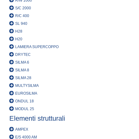
R/W 1000
S/C 2000
R/C 400
SL 940
H28
H20
LAMIERA SUPERCOPPO
DRYTEC
SILMA 6
SILMA 8
SILMA 28
MULTYSILMA
EUROSILMA
ONDUL 18
MODUL 25
Elementi strutturali
AMPEX
E/S 4000 AM