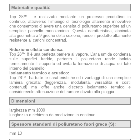
Materiali e qualità:
Top 28™ è realizzato mediante un processo produttivo in
continuo, attraverso l’impiego di tecnologie altamente innovative
che consentono di avere una densità di poliuretano superiore ad un
semplice pannello monolamiera. Questa caratteristica, abbinata
alla geometria a 9 greche della sezione, rende il prodotto altamente
resistente ai carichi concentrati.
Riduzione effetto condensa:
Top 28™ 8 è una perfetta barriera al vapore. L’aria umida condensa
sulle superfici fredde, pertanto il poliuretano rende isolato
termicamente il supporto ed evita la formazione di acqua sul lato
interno del pannello.
Isolamento termico e acustico:
Top 28™ ha tutte le caratteristiche ed i vantaggi di una semplice
lamiera grecata: (leggerezza, modularità, versatilità e costi
contenuti) ma offre anche discreto isolamento termico e
considerevole attenuazione del rumore dovuto alla pioggia.
Dimensioni
larghezza mm 1000
lunghezza a richiesta da produzione in continuo.
Spessore standard di poliuretano fuori greca (S):
mm 10