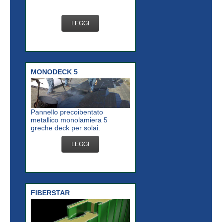
LEGGI
MONODECK 5
Pannello precoibentato
metallico monolamiera 5
greche deck per solai.
LEGGI
FIBERSTAR