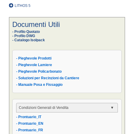
LITHOS 5
Documenti Utili
- Profilo Quotato
- Profilo DWG
- Catalogo Isolpack
- Pieghevole Prodotti
- Pieghevole Lamiere
- Pieghevole Policarbonato
- Soluzioni per Recinzioni da Cantiere
- Manuale Posa e Fissaggio
Condizioni Generali di Vendita
- Prontuario_IT
- Condizioni Generali
- Prontuario_EN
- Condizioni di Vendita AIPPEG
- Prontuario_FR
- Prontuario_IT