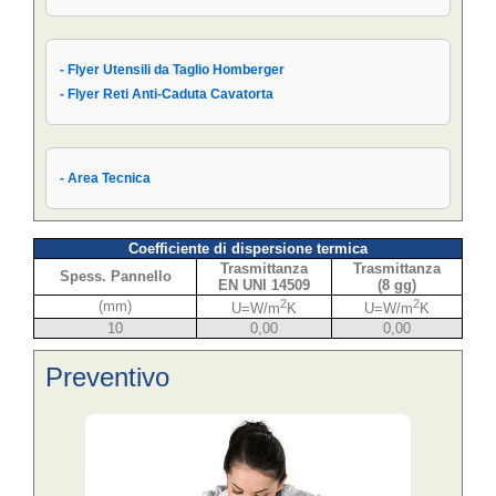
- Flyer Utensili da Taglio Homberger
- Flyer Reti Anti-Caduta Cavatorta
- Area Tecnica
Coefficiente di dispersione termica
Trasmittanza
Trasmittanza
Spess. Pannello
EN UNI 14509
(8 gg)
2
2
(mm)
U=W/m
K
U=W/m
K
10
0,00
0,00
Preventivo