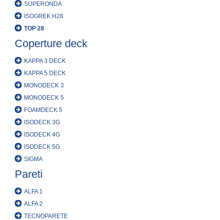
SUPERONDA
ISOGREK H28
TOP 28
Coperture deck
KAPPA 3 DECK
KAPPA 5 DECK
MONODECK 3
MONODECK 5
FOAMDECK 5
ISODECK 3G
ISODECK 4G
ISODECK 5G
SIGMA
Pareti
ALFA 1
ALFA 2
TECNOPARETE