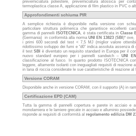
preverniciatura poliestere, preverniciatura atossica per cont
termoplastica classe A, applicazione di film plastico in PVC o altr
Approfondimenti schiuma PIR
A semplice richiesta è disponibile nella versione con sc
particolare struttura polimerica che garantisce eccellenti car
gamma di pannelli
ISOTECNICA
, è stata certificata in
Classe B
(Germania) in conformità alla norma
UNI EN 13823
(
SBI
)* ove,
i primi 600 secondi del test < 7,5 MJ (miglior valore ottenib
ridottissimo sviluppo dei fumi e “d0” indica assoluta assenza di 
il test
SBI
è diventato un requisito standard in Europa per il comp
nuovo standard europeo per i pannelli sandwich –
UNI EN
classificazione al fuoco. In quanto prodotto ISOTECNICA conse
leggere, altamente isolanti con ineguagliati requisiti di reazione a
in lana di roccia considerate le sue caratteristiche di reazione al
Versione CORAM
Disponibile anche in versione CORAM, con il supporto (A) in ra
Certificazione EPD (CAM)
Tutta la gamma di pannelli copertura e parete in acciaio e al
monolamiera e le lamiere grecate in acciaio e alluminio possiede
risponde ai requisiti di conformità al
regolamento edilizia DM 2