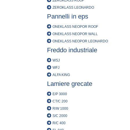
ZEROKLASS ROOF
ZEROKLASS LEONARDO
Pannelli in eps
ONEKLASS NEOPOR ROOF
ONEKLASS NEOPOR WALL
ONEKLASS NEOPOR LEONARDO
Freddo industriale
WSJ
WFJ
ALFA KING
Lamiere grecate
E/P 3000
CT/C 200
R/W 1000
S/C 2000
R/C 400