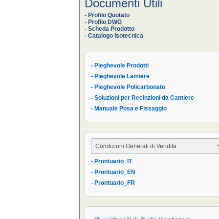
Documenti Utili
- Profilo Quotato
- Profilo DWG
- Scheda Prodotto
- Catalogo Isotecnica
- Pieghevole Prodotti
- Pieghevole Lamiere
- Pieghevole Policarbonato
- Soluzioni per Recinzioni da Cantiere
- Manuale Posa e Fissaggio
Condizioni Generali di Vendita
- Prontuario_IT
- Condizioni Generali
- Prontuario_EN
- Condizioni di Vendita AIPPEG
- Prontuario_FR
- Prontuario_IT