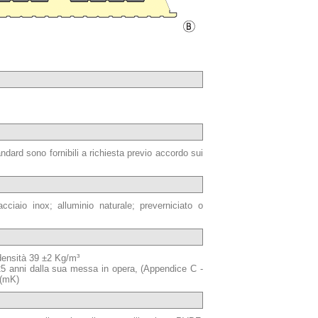
ndard sono fornibili a richiesta previo accordo sui
acciaio inox; alluminio naturale; preverniciato o
 densità 39 ±2 Kg/m³
 25 anni dalla sua messa in opera, (Appendice C -
/(mK)