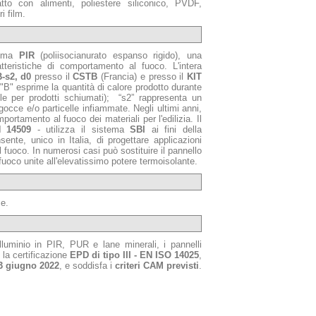
atto con alimenti, poliestere siliconico, PVDF,
i film.
hiuma
PIR
(poliisocianurato espanso rigido), una
atteristiche di comportamento al fuoco. L'intera
-s2, d0
presso il
CSTB
(Francia) e presso il
KIT
 "B" esprime la quantità di calore prodotto durante
ile per prodotti schiumati); “s2” rappresenta un
gocce e/o particelle infiammate. Negli ultimi anni,
ortamento al fuoco dei materiali per l'edilizia. Il
 14509
- utilizza il sistema
SBI
ai fini della
nte, unico in Italia, di progettare applicazioni
l fuoco. In numerosi casi può sostituire il pannello
 fuoco unite all'elevatissimo potere termoisolante.
me.
luminio in PIR, PUR e lane minerali, i pannelli
 la certificazione
EPD di tipo III - EN ISO 14025
,
3 giugno 2022
, e soddisfa i
criteri CAM previsti
.