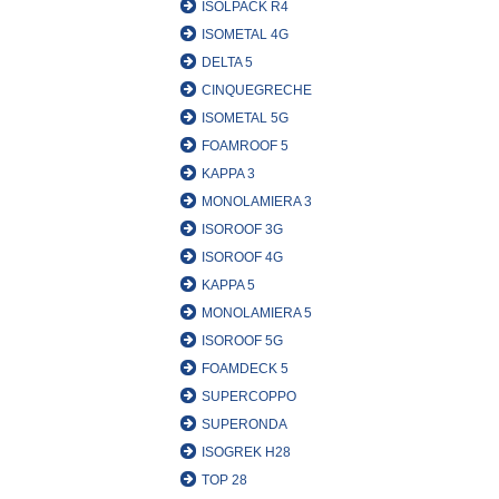
ISOLPACK R4
ISOMETAL 4G
DELTA 5
CINQUEGRECHE
ISOMETAL 5G
FOAMROOF 5
KAPPA 3
MONOLAMIERA 3
ISOROOF 3G
ISOROOF 4G
KAPPA 5
MONOLAMIERA 5
ISOROOF 5G
FOAMDECK 5
SUPERCOPPO
SUPERONDA
ISOGREK H28
TOP 28