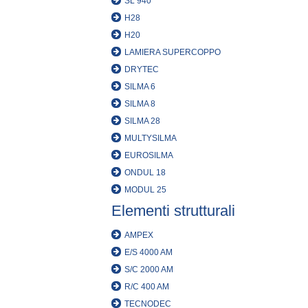
SL 940
H28
H20
LAMIERA SUPERCOPPO
DRYTEC
SILMA 6
SILMA 8
SILMA 28
MULTYSILMA
EUROSILMA
ONDUL 18
MODUL 25
Elementi strutturali
AMPEX
E/S 4000 AM
S/C 2000 AM
R/C 400 AM
TECNODEC