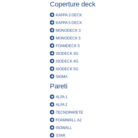
Coperture deck
KAPPA 3 DECK
KAPPA 5 DECK
MONODECK 3
MONODECK 5
FOAMDECK 5
ISODECK 3G
ISODECK 4G
ISODECK 5G
SIGMA
Pareti
ALFA 1
ALFA 2
TECNOPARETE
FOAMWALL A2
ISOWALL
STAR