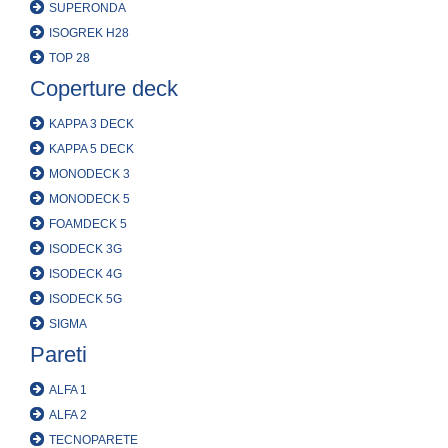
SUPERONDA
ISOGREK H28
TOP 28
Coperture deck
KAPPA 3 DECK
KAPPA 5 DECK
MONODECK 3
MONODECK 5
FOAMDECK 5
ISODECK 3G
ISODECK 4G
ISODECK 5G
SIGMA
Pareti
ALFA 1
ALFA 2
TECNOPARETE