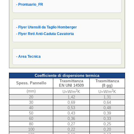
- Prontuario_FR
- Prontuario_IT
- Flyer Utensili da Taglio Homberger
- Flyer Reti Anti-Caduta Cavatorta
- Area Tecnica
Coefficiente di dispersione termica
Trasmittanza
Trasmittanza
Spess. Pannello
EN UNI 14509
(8 gg)
2
2
(mm)
U=W/m
K
U=W/m
K
20
1,42
1,31
30
0,69
0,64
40
0,53
0,48
50
0,43
0,39
60
0,36
0,33
80
0,27
0,25
100
0,22
0,20