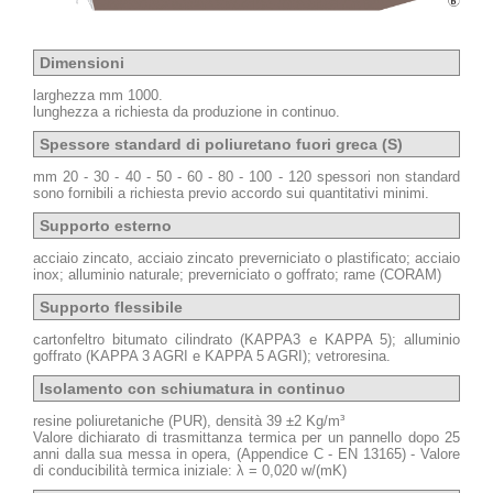
Dimensioni
larghezza mm 1000.
lunghezza a richiesta da produzione in continuo.
Spessore standard di poliuretano fuori greca (S)
mm 20 - 30 - 40 - 50 - 60 - 80 - 100 - 120 spessori non standard
sono fornibili a richiesta previo accordo sui quantitativi minimi.
Supporto esterno
acciaio zincato, acciaio zincato preverniciato o plastificato; acciaio
inox; alluminio naturale; preverniciato o goffrato; rame (CORAM)
Supporto flessibile
cartonfeltro bitumato cilindrato (KAPPA3 e KAPPA 5); alluminio
goffrato (KAPPA 3 AGRI e KAPPA 5 AGRI); vetroresina.
Isolamento con schiumatura in continuo
resine poliuretaniche (PUR), densità 39 ±2 Kg/m³
Valore dichiarato di trasmittanza termica per un pannello dopo 25
anni dalla sua messa in opera, (Appendice C - EN 13165) - Valore
di conducibilità termica iniziale: λ = 0,020 w/(mK)