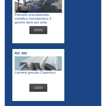
Pannello precoibentato
metallico monolamiera 3
greche deck per solai.
LEGGI
R/C 400
Lamiera grecata Copertura.
LEGGI