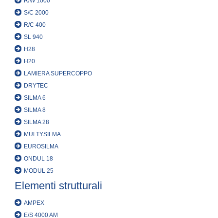
R/W 1000
S/C 2000
R/C 400
SL 940
H28
H20
LAMIERA SUPERCOPPO
DRYTEC
SILMA 6
SILMA 8
SILMA 28
MULTYSILMA
EUROSILMA
ONDUL 18
MODUL 25
Elementi strutturali
AMPEX
E/S 4000 AM