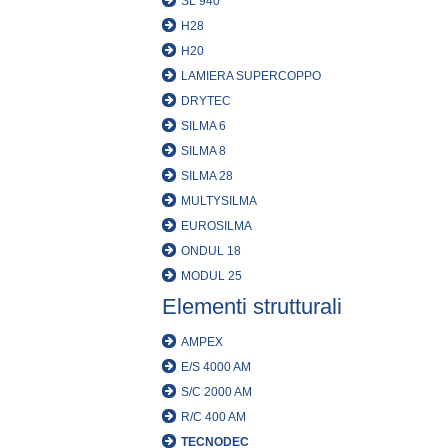
SL 940
H28
H20
LAMIERA SUPERCOPPO
DRYTEC
SILMA 6
SILMA 8
SILMA 28
MULTYSILMA
EUROSILMA
ONDUL 18
MODUL 25
Elementi strutturali
AMPEX
E/S 4000 AM
S/C 2000 AM
R/C 400 AM
TECNODEC