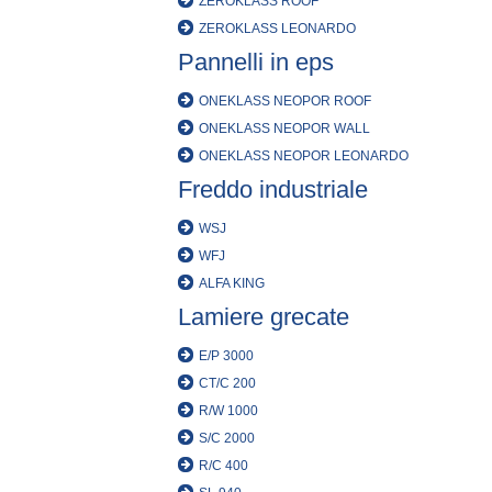
ZEROKLASS ROOF
ZEROKLASS LEONARDO
Pannelli in eps
ONEKLASS NEOPOR ROOF
ONEKLASS NEOPOR WALL
ONEKLASS NEOPOR LEONARDO
Freddo industriale
WSJ
WFJ
ALFA KING
Lamiere grecate
E/P 3000
CT/C 200
R/W 1000
S/C 2000
R/C 400