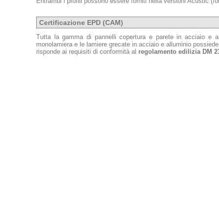
Entrambi i profili possono essere forniti nella versioni Acustic (f
Certificazione EPD (CAM)
Tutta la gamma di pannelli copertura e parete in acciaio e al
monolamiera e le lamiere grecate in acciaio e alluminio possiede
risponde ai requisiti di conformità al
regolamento edilizia DM 2