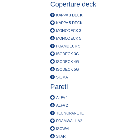
Coperture deck
KAPPA 3 DECK
KAPPA 5 DECK
MONODECK 3
MONODECK 5
FOAMDECK 5
ISODECK 3G
ISODECK 4G
ISODECK 5G
SIGMA
Pareti
ALFA 1
ALFA 2
TECNOPARETE
FOAMWALL A2
ISOWALL
STAR