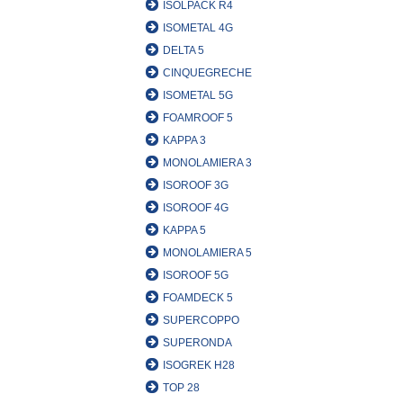
ISOLPACK R4
ISOMETAL 4G
DELTA 5
CINQUEGRECHE
ISOMETAL 5G
FOAMROOF 5
KAPPA 3
MONOLAMIERA 3
ISOROOF 3G
ISOROOF 4G
KAPPA 5
MONOLAMIERA 5
ISOROOF 5G
FOAMDECK 5
SUPERCOPPO
SUPERONDA
ISOGREK H28
TOP 28