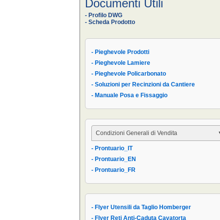
Documenti Utili
- Profilo DWG
- Scheda Prodotto
- Pieghevole Prodotti
- Pieghevole Lamiere
- Pieghevole Policarbonato
- Soluzioni per Recinzioni da Cantiere
- Manuale Posa e Fissaggio
Condizioni Generali di Vendita
- Prontuario_IT
- Condizioni Generali
- Prontuario_EN
- Condizioni di Vendita AIPPEG
- Prontuario_FR
- Prontuario_IT
- Flyer Utensili da Taglio Homberger
- Flyer Reti Anti-Caduta Cavatorta