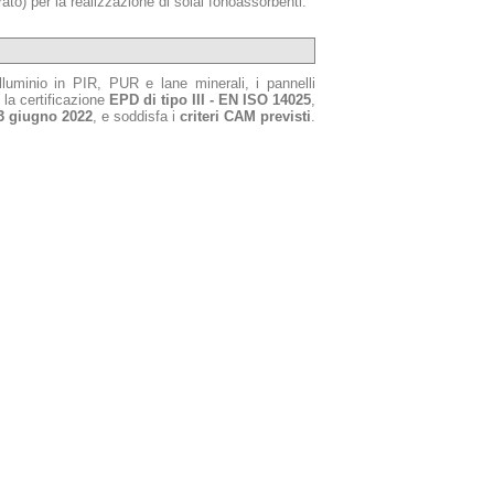
orato) per la realizzazione di solai fonoassorbenti.
luminio in PIR, PUR e lane minerali, i pannelli
 la certificazione
EPD di tipo III - EN ISO 14025
,
3 giugno 2022
, e soddisfa i
criteri CAM previsti
.